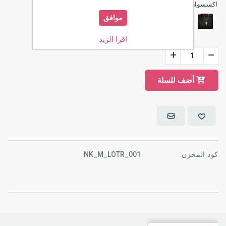
*
اكسسوارات
موافق
اقرا الزيد
أضف للسلة
كود المخزن:
NK_M_LOTR_001