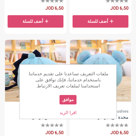
JOD 6٫50
JOD 6٫50
أضف للسلة
أضف للسلة
ملفات التعريف تساعدنا على تقديم خدماتنا.
باستخدام خدماتنا، فإنك توافق على
استخدامنا لملفات تعريف الارتباط.
موافق
Plushies
Plushies
اقرا الزيد
مخدة كويا بي تي 21
مخدة مانغ بي تي 21
JOD 6٫50
JOD 6٫50