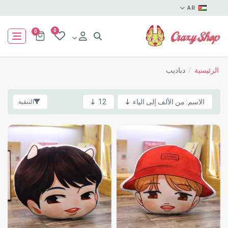
AR
0
0
الرئيسية
/
دباديب
التنقية