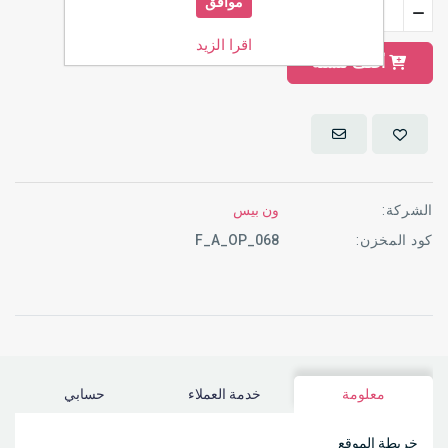
موافق
اقرا الزيد
أضف للسلة
الشركة:
ون بيس
كود المخزن:
F_A_OP_068
معلومة
خدمة العملاء
حسابي
خريطة الموقع