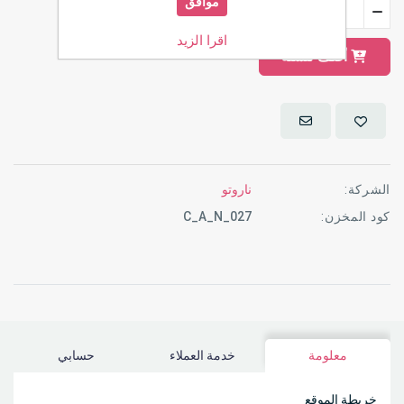
موافق
اقرا الزيد
أضف للسلة
الشركة:
ناروتو
كود المخزن:
C_A_N_027
معلومة
خدمة العملاء
حسابي
خريطة الموقع