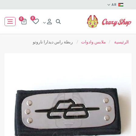
AR
0
0
الرئيسية
/
ملابس وادوات
/
ربطة راس ديدارا ناروتو