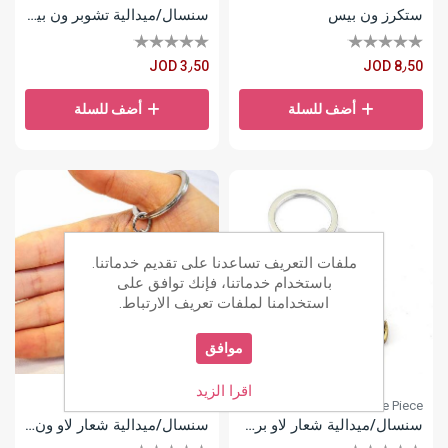
ستكرز ون بيس
سنسال/ميدالية تشوبر ون بيس
JOD 3٫50
JOD 8٫50
أضف للسلة
أضف للسلة
ملفات التعريف تساعدنا على تقديم خدماتنا.
باستخدام خدماتنا، فإنك توافق على
استخدامنا لملفات تعريف الارتباط.
موافق
اقرا الزيد
One Piece
One Piece
سنسال/ميدالية شعار لاو برونز ون بيس
سنسال/ميدالية شعار لاو ون بيس