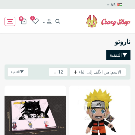
AR
0
0
ناروتو
التنقية
التنقية