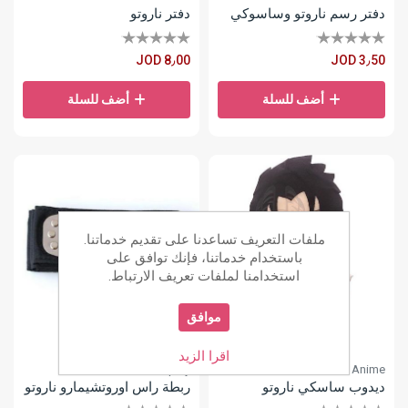
دفتر رسم ناروتو وساسوكي
دفتر ناروتو
JOD 8٫00
JOD 3٫50
أضف للسلة
أضف للسلة
ملفات التعريف تساعدنا على تقديم خدماتنا.
باستخدام خدماتنا، فإنك توافق على
استخدامنا لملفات تعريف الارتباط.
موافق
اقرا الزيد
Cosplay
Anime
ديدوب ساسكي ناروتو
ربطة راس اوروتشيمارو ناروتو