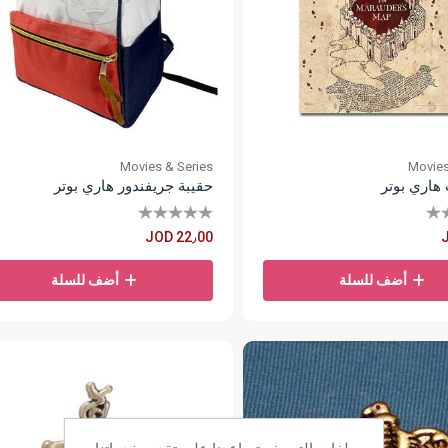
Movies & Series
Movies
هاري بوتر
حقيبة جريفندور هاري بوتر
JOD 22٫00
أضف للسلة
أضف للسلة