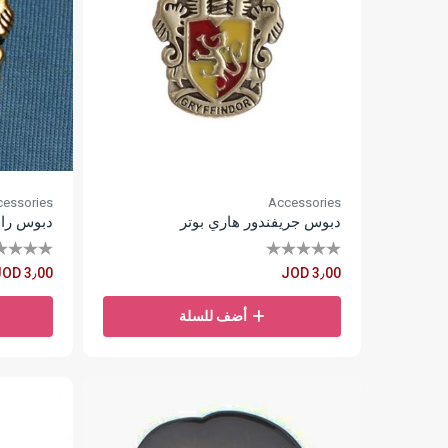
essories
Accessories
دبوس جريفندور هاري بوتر
دبوس راف
JOD 3٫00
JOD 3٫00
أضف للسلة