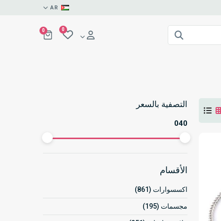
AR
0
0
التصفية بالسعر
0
40
الأقسام
اكسسوارات (861)
مجسمات (195)