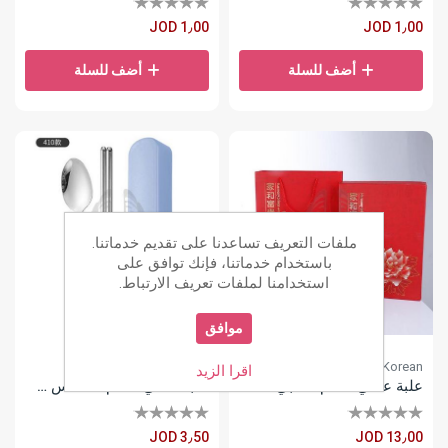
JOD 1٫00
JOD 1٫00
أضف للسلة
أضف للسلة
ملفات التعريف تساعدنا على تقديم خدماتنا.
باستخدام خدماتنا، فإنك توافق على
استخدامنا لملفات تعريف الارتباط.
موافق
Japanese / Korean
Japanese / Korean
اقرا الزيد
علبة عصي طعام خشبي
علبة عصي طعام ستانلس ستيل
JOD 3٫50
JOD 13٫00