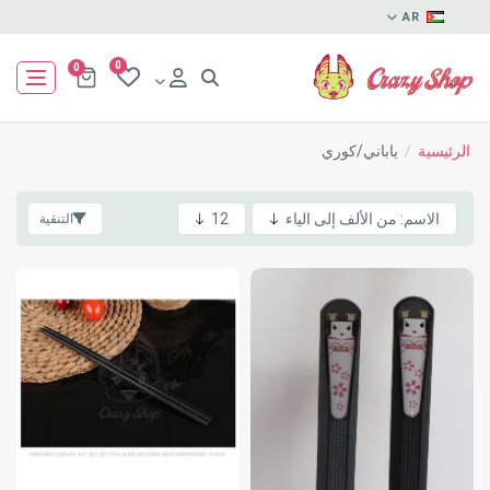
AR
0
0
الرئيسية
/
ياباني/كوري
التنقية