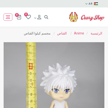
AR
0
0
الرئيسية
/
Anime
/
القناص
/
مجسم كيلوا القناص