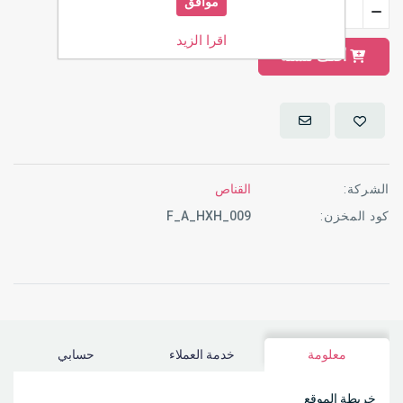
موافق
اقرا الزيد
أضف للسلة
الشركة:
القناص
كود المخزن:
F_A_HXH_009
معلومة
خدمة العملاء
حسابي
خريطة الموقع