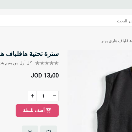
هافلباف هاري بوتر
سترة تحتية هافلباف ها
كل أول من يقيم هذا 
JOD 13٫00
أضف للسلة