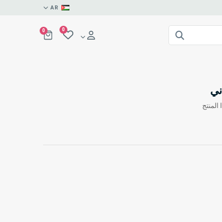
AR
0
0
ني
المنتج