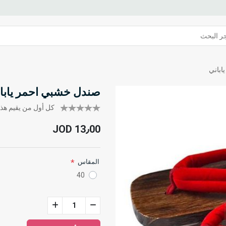
اباني
صندل خشبي احمر يابا
كل أول من يقيم هذا 
JOD 13٫00
*
المقاس
40