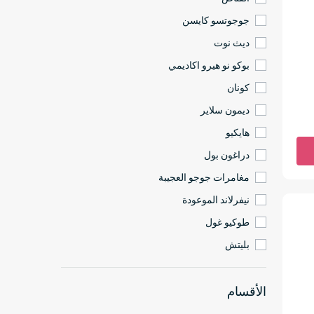
جوجوتسو كايسن
ديث نوت
بوكو نو هيرو اكاديمي
كونان
ديمون سلاير
هايكيو
دراغون بول
مغامرات جوجو العجيبة
نيفرلاند الموعودة
طوكيو غول
بليتش
الأقسام