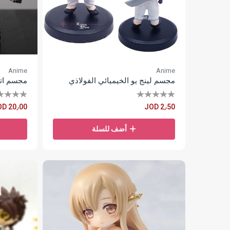
Anime
Anime
مجسم لينج يو الخيميائي الفولاذي
مجسم اتا
OD 20٫00
JOD 2٫50
أضف للسلة