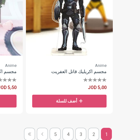
Anime
Anime
مجسم اكريليك قاتل العفريت
مجسم اكري
JOD 5٫50
JOD 5٫00
أضف للسلة
5
4
3
2
1