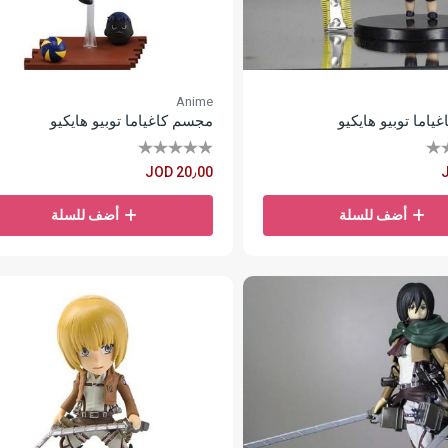
Anime
اما توبيو هايكيو
مجسم كاغياما توبيو هايكيو
JOD 20٫00
أضف للسلة
أضف للسلة