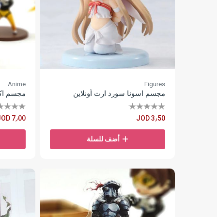
Anime
Figures
مجسم اسونا سورد ارت أونلاين
مجسم اكر
JOD 7٫00
JOD 3٫50
أضف للسلة