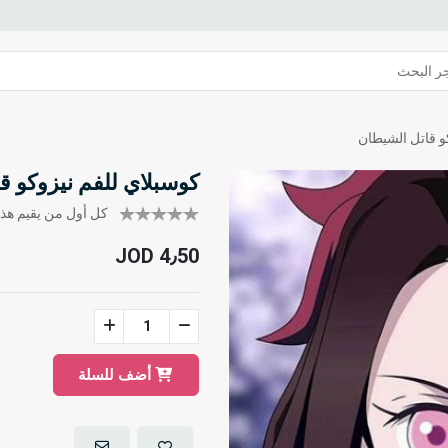
و قاتل الشيطان
كوسبلاي للفم نيزوكو ق
كل أول من يقيم هذا 
JOD 4٫50
أضف للسلة