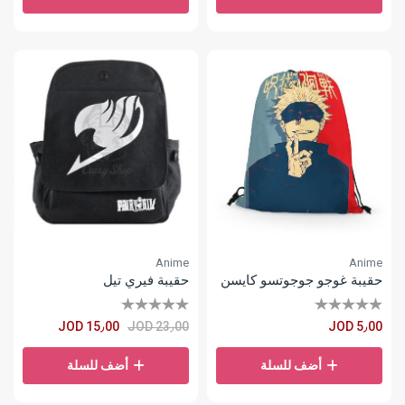
Anime
Anime
حقيبة غوجو جوجوتسو كايسن
حقيبة فيري تيل
JOD 15٫00
JOD 23٫00
JOD 5٫00
أضف للسلة
أضف للسلة