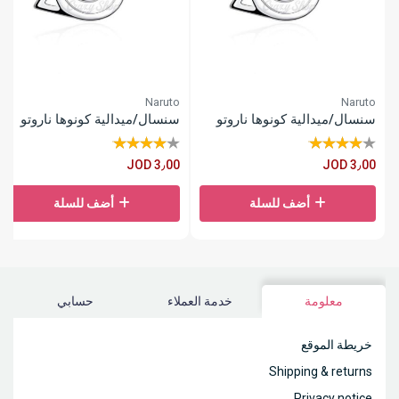
Naruto
Naruto
سنسال/ميدالية كونوها ناروتو
سنسال/ميدالية كونوها ناروتو
JOD 3٫00
JOD 3٫00
أضف للسلة
أضف للسلة
معلومة
خدمة العملاء
حسابي
خريطة الموقع
Shipping & returns
Privacy notice