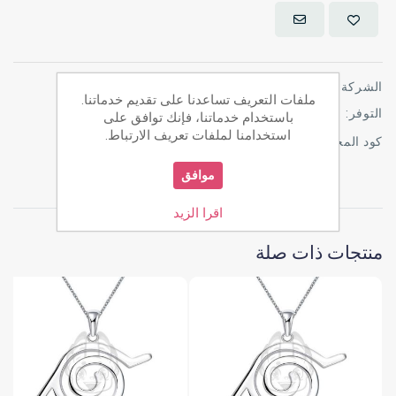
الشركة:
هجوم العمالقة
ملفات التعريف تساعدنا على تقديم خدماتنا.
التوفر:
فى المخزن
باستخدام خدماتنا، فإنك توافق على
استخدامنا لملفات تعريف الارتباط.
كود المخزن:
NK_A_AOT_012
موافق
اقرا الزيد
منتجات ذات صلة